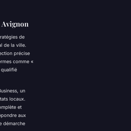
à Avignon
tratégies de
de la ville.
ection précise
 termes comme «
qualifié
Business, un
tats locaux.
omplète et
répondre aux
tte démarche