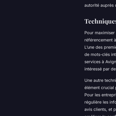
autorité auprès 
Romane
•
17 février 2026
•
7 min de lecture
Techniques
Pour maximiser la
référencement à
L’une des premiè
de mots-clés in
services à Avign
intéressé par de
Une autre techn
élément crucial 
Pour les entrepr
régulière les in
avis clients, et