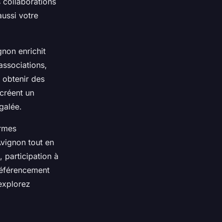
s collaborations
aussi votre
gnon enrichit
associations,
 obtenir des
 créent un
galée.
ormes
Avignon tout en
 participation à
référencement
 explorez