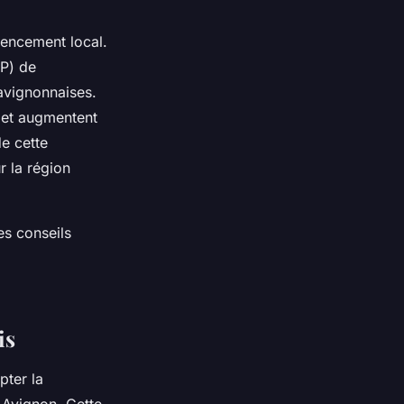
érencement local.
AP) de
 avignonnaises.
e et augmentent
e cette
r la région
es conseils
is
pter la