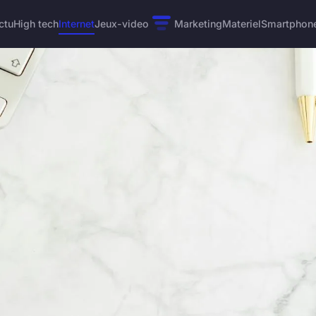
ctu
High tech
Internet
Jeux-video
Marketing
Materiel
Smartphon