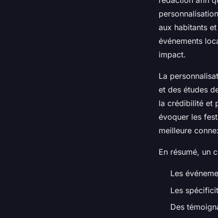
rédaction afin q
personnalisation
aux habitants et 
événements loca
impact.
La personnalisat
et des études d
la crédibilité e
évoquer les fest
meilleure connex
En résumé, un co
Les événemen
Les spécifici
Des témoigna