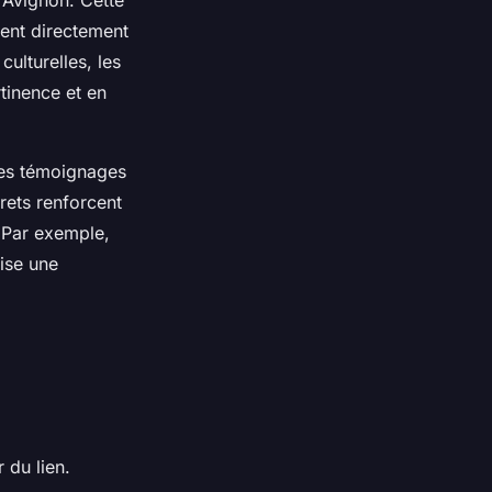
 Avignon. Cette
lent directement
culturelles, les
tinence et en
 des témoignages
rets renforcent
. Par exemple,
rise une
 du lien.