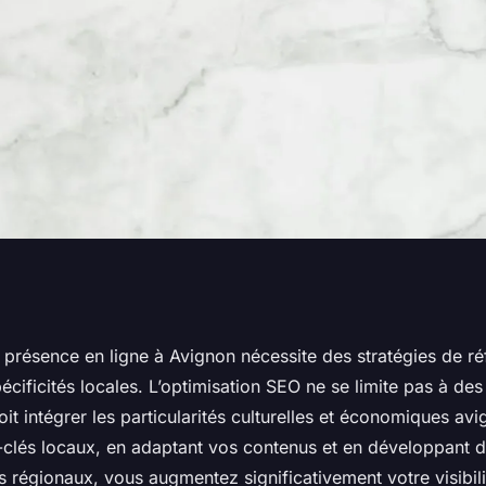
encement à avignon
 présence en ligne à Avignon nécessite des stratégies de r
cificités locales. L’optimisation SEO ne se limite pas à de
re présence en
doit intégrer les particularités culturelles et économiques av
s-clés locaux, en adaptant vos contenus et en développant d
 régionaux, vous augmentez significativement votre visibili