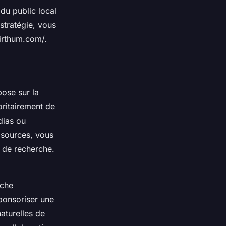
du public local
stratégie, vous
irthum.com/.
pose sur la
oritairement de
dias ou
 sources, vous
s de recherche.
oche
ponsoriser une
aturelles de