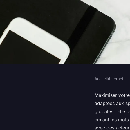
Accueil
›
Internet
INTERNET
Stratégies de référ
Maximiser votre
adaptées aux spé
pour maximiser vot
globales : elle 
ciblant les mot
ligne
avec des acteurs