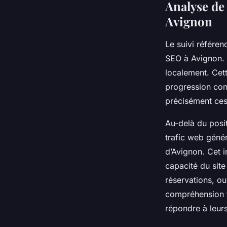
Analyse de
Avignon
Le suivi référen
SEO à Avignon. I
localement. Cett
progression con
précisément ces 
Au-delà du posi
trafic web génér
d’Avignon. Cet i
capacité du site
réservations, o
compréhension f
répondre à leur