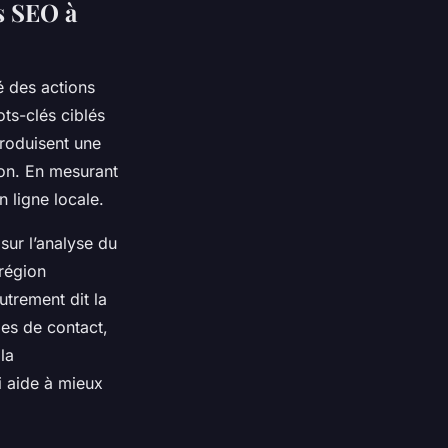
s SEO à
é des actions
ts-clés ciblés
produisent une
non. En mesurant
n ligne locale.
sur l’analyse du
 région
utrement dit la
des de contact,
la
i aide à mieux