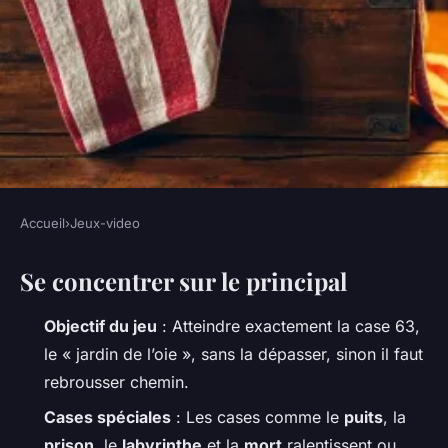
Accueil
›
Jeux-video
JEUX-VIDEO
Se concentrer sur le principal
Découvrez les secrets cachés
du jeu de l'oie pour tous
Objectif du jeu
: Atteindre exactement la case 63,
le « jardin de l’oie », sans la dépasser, sinon il faut
Sabin
•
20/04/2026 15:40
•
8 min de lecture
rebrousser chemin.
Cases spéciales
: Les cases comme le
puits
, la
prison
, le
labyrinthe
et la
mort
ralentissent ou