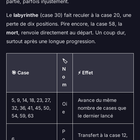
partie, parfois injustement.
Le
labyrinthe
(case 30) fait reculer à la case 20, une
perte de dix positions. Pire encore, la case 58, la
mort
, renvoie directement au départ. Un coup dur,
surtout après une longue progression.
🏷️
N
🎯 Case
⚡ Effet
o
m
5, 9, 14, 18, 23, 27,
Avance du même
Oi
32, 36, 41, 45, 50,
nombre de cases que
e
54, 59, 63
le dernier lancé
P
Transfert à la case 12,
6
o