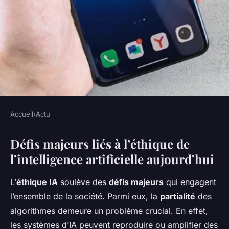
Accueil
›
Actu
ACTU
Défis majeurs liés à l’éthique de
Quels sont les défis éthiques
l’intelligence artificielle aujourd’hui
posés par l'IA dans la société
actuelle ?
L’
éthique IA
soulève des
défis majeurs
qui engagent
l’ensemble de la société. Parmi eux, la
partialité
des
Romane
•
25 avril 2025
•
6 min de lecture
algorithmes demeure un problème crucial. En effet,
les systèmes d’IA peuvent reproduire ou amplifier des